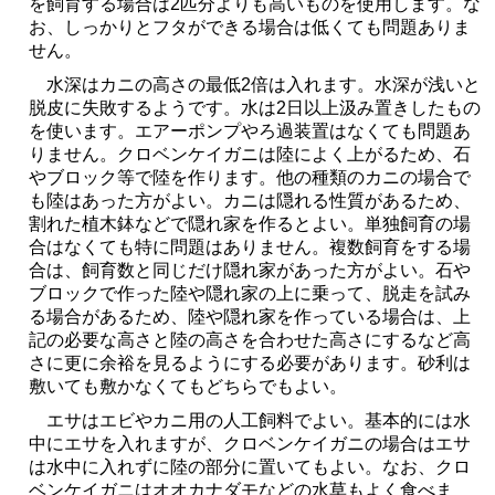
を飼育する場合は2匹分よりも高いものを使用します。な
お、しっかりとフタができる場合は低くても問題ありま
せん。
水深はカニの高さの最低2倍は入れます。水深が浅いと
脱皮に失敗するようです。水は2日以上汲み置きしたもの
を使います。エアーポンプやろ過装置はなくても問題あ
りません。クロベンケイガニは陸によく上がるため、石
やブロック等で陸を作ります。他の種類のカニの場合で
も陸はあった方がよい。カニは隠れる性質があるため、
割れた植木鉢などで隠れ家を作るとよい。単独飼育の場
合はなくても特に問題はありません。複数飼育をする場
合は、飼育数と同じだけ隠れ家があった方がよい。石や
ブロックで作った陸や隠れ家の上に乗って、脱走を試み
る場合があるため、陸や隠れ家を作っている場合は、上
記の必要な高さと陸の高さを合わせた高さにするなど高
さに更に余裕を見るようにする必要があります。砂利は
敷いても敷かなくてもどちらでもよい。
エサはエビやカニ用の人工飼料でよい。基本的には水
中にエサを入れますが、クロベンケイガニの場合はエサ
は水中に入れずに陸の部分に置いてもよい。なお、クロ
ベンケイガニはオオカナダモなどの水草もよく食べま