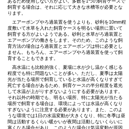
あるため使用しない方がよい。多数を1つの飼育ケースで
飼育する場合は、それに応じて大きな水槽等が必要とな
ります。
エアーポンプやろ過装置を使うよりも、砂利を10mm程
度敷いて水草を入れた飼育ケースを明るい場所に置いて
飼育する方がよいようである。砂利と水草がろ過装置と
エアーポンプの働きをします。そのため、このような飼
育方法の場合はろ過装置とエアーポンプは特に必要とし
ません。もちろん、エアーポンプやろ過装置を使って飼
育することもできます。
高水温にも比較的強く、夏場に水が少し温かく感じる
程度でも特に問題ないことが多い。ただし、夏季は太陽
光が当たる場所で飼育していると水温が高くなりすぎて
死亡する場合があるため、飼育ケースの半分程度を遮光
して水温が上がりすぎないようにする必要があります。
それ以外の時期でも、明るい場所、特に太陽光が当たる
場所で飼育する場合は、環境によっては水温が高くなり
すぎないように注意する必要があります。また、このよ
うな環境では1日の水温変動が大きくなり、特に冬季は昼
間は活動するくらい暖かいが夜間は活動しないくらいに
寒くなる場合があり、このような場合は気温変動が原因