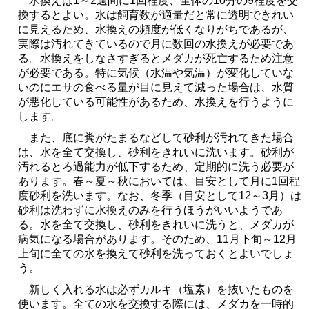
水換えは1～2週間に1回程度、全体の10分の9程度を交
換するとよい。水は飼育数が適量だと常に透明できれい
に見えるため、水換えの頻度が低くなりがちであるが、
実際は汚れてきているので月に数回の水換えが必要であ
る。水換えをしなさすぎるとメダカが死亡するため注意
が必要である。特に気候（水温や気温）が変化していな
いのにエサの食べる量が目に見えて減った場合は、水質
が悪化している可能性があるため、水換えを行うように
します。
また、底に糞がたまるなどして砂利が汚れてきた場合
は、水を全て交換し、砂利をきれいに洗います。砂利が
汚れるとろ過能力が低下するため、定期的に洗う必要が
あります。春～夏～秋においては、目安として月に1回程
度砂利を洗います。なお、冬季（目安として12～3月）は
砂利は洗わずに水換えのみを行うほうがいいようであ
る。水を全て交換し、砂利をきれいに洗うと、メダカが
病気になる場合があります。そのため、11月下旬～12月
上旬に全ての水を換えて砂利を洗っておくとよいでしょ
う。
新しく入れる水は必ずカルキ（塩素）を抜いたものを
使います。全ての水を交換する際には、メダカを一時的