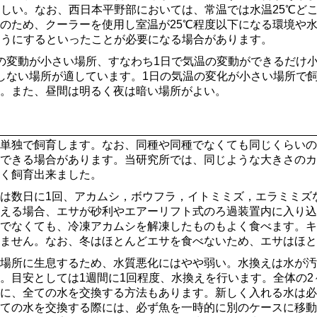
ましい。なお、西日本平野部においては、常温では水温25℃どこ
のため、クーラーを使用し室温が25℃程度以下になる環境や
ようにするといったことが必要になる場合があります。
の変動が小さい場所、すなわち1日で気温の変動ができるだけ
しない場所が適しています。1日の気温の変化が小さい場所で
。また、昼間は明るく夜は暗い場所がよい。
単独で飼育します。なお、同種や同種でなくても同じくらいの
できる場合があります。当研究所では、同じような大きさのカ
く飼育出来ました。
は数日に1回、アカムシ，ボウフラ，イトミミズ，エラミミズ
える場合、エサが砂利やエアーリフト式のろ過装置内に入り込
でなくても、冷凍アカムシを解凍したものもよく食べます。キ
ません。なお、冬はほとんどエサを食べないため、エサはほと
場所に生息するため、水質悪化にはやや弱い。水換えは水が汚
。目安としては1週間に1回程度、水換えを行います。全体の2
に、全ての水を交換する方法もあります。新しく入れる水は必
ての水を交換する際には、必ず魚を一時的に別のケースに移動